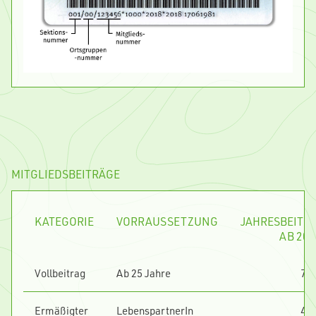
MITGLIEDSBEITRÄGE
KATEGORIE
VORRAUSSETZUNG
JAHRESBEITR
AB 202
Vollbeitrag
Ab 25 Jahre
70
Ermäßigter
LebenspartnerIn
46