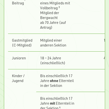
Beitrag
eines Mitglieds mit
3
Vollbeitrag
Mitglied der
Bergwacht
ab 70 Jahre (auf
Antrag)
Gastmitglied
Mitglied einer
19
(C-Mitglied)
anderen Sektion
Junioren
18 – 24 Jahre
46
(einschließlich)
Kinder /
Bis einschließlich 17
1
Jugend
Jahre
ohne
Elternteil
in der Sektion
Bis einschließlich 17
f
Jahre
mit
Elternteil in
4
der Sektion