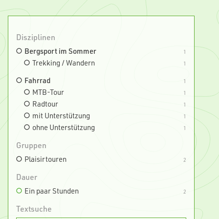
Disziplinen
Bergsport im Sommer
1
Trekking / Wandern
1
Fahrrad
1
MTB-Tour
1
Radtour
1
mit Unterstützung
1
ohne Unterstützung
1
Gruppen
Plaisirtouren
2
Dauer
Ein paar Stunden
2
Textsuche