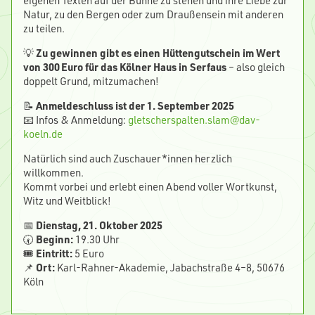
eigenen Texten auf der Bühne zu stehen und ihre Liebe zur
Natur, zu den Bergen oder zum Draußensein mit anderen
zu teilen.
💡
Zu gewinnen gibt es einen Hüttengutschein im Wert
von 300
Euro f
ü
r das K
ö
lner Haus in Serfaus
– also gleich
doppelt Grund, mitzumachen!
📝
Anmeldeschluss ist der 1. September 2025
📧 Infos & Anmeldung:
gletscherspalten.slam@dav-
koeln.de
Natürlich sind auch Zuschauer*innen herzlich
willkommen.
Kommt vorbei und erlebt einen Abend voller Wortkunst,
Witz und Weitblick!
📅
Dienstag, 21. Oktober 2025
🕢
Beginn:
19.30 Uhr
🎟️
Eintritt:
5 Euro
📌
Ort:
Karl-Rahner-Akademie, Jabachstraße 4–8, 50676
Köln