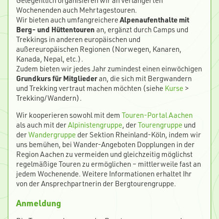
Gelegentlich organisieren wir an verlängerten
Wochenenden auch Mehrtagestouren.
Wir bieten auch umfangreichere
Alpenaufenthalte mit
Berg- und Hüttentouren
an, ergänzt durch Camps und
Trekkings in anderen europäischen und
außereuropäischen Regionen (Norwegen, Kanaren,
Kanada, Nepal, etc.).
Zudem bieten wir jedes Jahr zumindest einen einwöchigen
Grundkurs für Mitglieder
an, die sich mit Bergwandern
und Trekking vertraut machen möchten (siehe
Kurse
>
Trekking/Wandern).
Wir kooperieren sowohl mit dem
Touren-Portal Aachen
als auch mit der
Alpinistengruppe
, der
Tourengruppe
und
der
Wandergruppe
der Sektion Rheinland-Köln, indem wir
uns bemühen, bei Wander-Angeboten Dopplungen in der
Region Aachen zu vermeiden und gleichzeitig möglichst
regelmäßige Touren zu ermöglichen – mittlerweile fast an
jedem Wochenende. Weitere Informationen erhaltet Ihr
von der Ansprechpartnerin der Bergtourengruppe.
Anmeldung